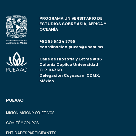
PROGRAMA UNIVERSITARIO DE
ESTUDIOS SOBRE ASIA, ÁFRICA Y
OCEANÍA
+52 55 5424 3785
coordinacion.pueaa@unam.mx
Calle de Filosofía y Letras #88
Colonia Copilco Universidad
C. P. 04360
Delegación Coyoacán, CDMX,
México
PUEAAO
MISIÓN, VISIÓN Y OBJETIVOS
COMITÉ Y GRUPOS
ENTIDADES PARTICIPANTES