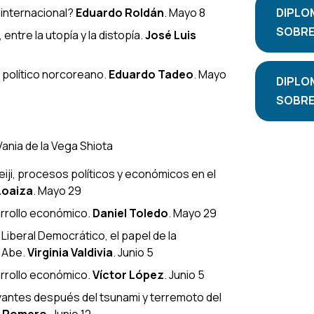
 internacional?
Eduardo Roldán
. Mayo 8
DIPLO
SOBRE 
ntre la utopía y la distopía
.
José Luis
 político norcoreano
.
Eduardo Tadeo
. Mayo
DIPLO
SOBRE 
ania de la Vega Shiota
iji, procesos políticos y económicos en el
Loaiza
. Mayo 29
arrollo económico
.
Daniel Toledo
. Mayo 29
o Liberal Democrático, el papel de la
o Abe
.
Virginia Valdivia
. Junio 5
arrollo económico
.
Víctor López
. Junio 5
vantes después del tsunami y terremoto del
a Romero
. Junio 12