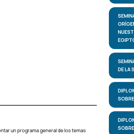
SEMIN
ORÍGE
NUEST
EGIPT
SEMIN
DE LA 
DIPLO
SOBRE 
DIPLO
SOBRE 
sentar un programa general de los temas