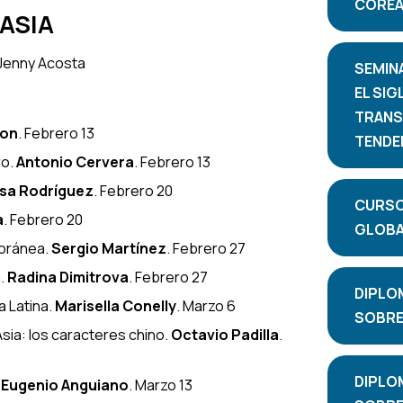
COREA
 ASIA
 Jenny Acosta
SEMINA
EL SIG
TRANS
ton
. Febrero 13
TENDEN
ro
.
Antonio Cervera
. Febrero 13
sa Rodríguez
. Febrero 20
CURSO
a
. Febrero 20
GLOBA
poránea
.
Sergio Martínez
. Febrero 27
a
.
Radina Dimitrova
. Febrero 27
DIPLO
a Latina
.
Marisella Conelly
. Marzo 6
SOBRE 
 Asia: los caracteres chino
.
Octavio Padilla
.
DIPLO
.
Eugenio Anguiano
. Marzo 13