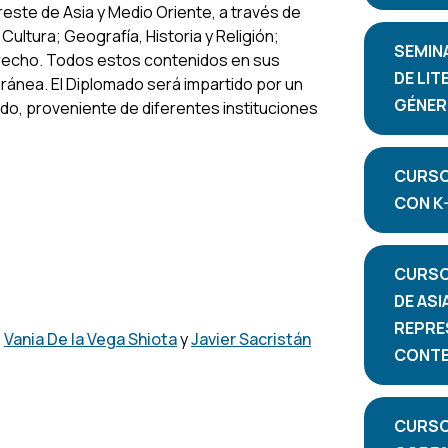
este de Asia y Medio Oriente, a través de
 Cultura; Geografía, Historia y Religión;
SEMIN
Derecho. Todos estos contenidos en sus
DE LI
ánea. El Diplomado será impartido por un
GÉNER
o, proveniente de diferentes instituciones
CURSO
CON K
CURSO 
DE ASI
REPRE
,
Vania De la Vega Shiota
y
Javier Sacristán
CONTE
CURSO