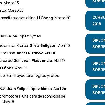
SOBRE 
o
. Marzo 13
eza
. Marzo 20
CURSO
a manifestación china
.
Li Cheng
. Marzo 20
2018
Juan Felipe López Aymes
DIPLO
nacional en Corea
.
Silvia Seligson
. Abril 10
SOBRE 
a coreana
.
Andrii Rizhkov
. Abril 10
rea del Sur
.
León Plascencia
. Abril 17
DIPLO
li López
. Abril 17
SOBRE 
el Sur: trayectoria, logros y retos
.
DIPLO
 Sur
.
Juan Felipe López Aimes
. Abril 24
SOBRE 
s promotores: una cara desconocida de
a
. Mayo 8