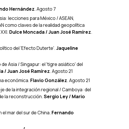
ndo Hernández
. Agosto 7
sia: lecciones para México / ASEAN,
N como claves de la realidad geopolítica
 XXI
.
Dulce Moncada / Juan José Ramírez
.
olítico del 'Efecto Duterte'
.
Jaqueline
de Asia / Singapur: el 'tigre asiático' del
a / Juan José Ramírez
. Agosto 21
orma económica
.
Flavio González
. Agosto 21
e de la integración regional / Camboya: del
de la reconstrucción
.
Sergio Ley / Mario
n el mar del sur de China
.
Fernando