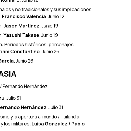
ales y no tradicionales y sus implicaciones
.
Francisco Valencia
. Junio 12
n
.
Jason Martínez
. Junio 19
n
.
Yasushi Takase
. Junio 19
n: Periodos históricos, personajes
riam Constantino
. Junio 26
García
. Junio 26
ASIA
z/ Fernando Hernández
mu
. Julio 31
Fernando Hernández
. Julio 31
smo y la apertura al mundo / Tailandia:
y los militares
.
Luisa González / Pablo