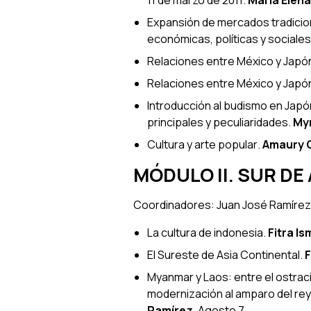
Expansión de mercados tradicion
económicas, políticas y sociales
Relaciones entre México y Japó
Relaciones entre México y Japó
Introducción al budismo en Japó
principales y peculiaridades
.
My
Cultura y arte popular
.
Amaury 
MÓDULO II. SUR DE 
Coordinadores: Juan José Ramíre
La cultura de indonesia
.
Fitra Is
El Sureste de Asia Continental
.
Myanmar y Laos: entre el ostraci
modernización al amparo del rey 
Ramírez
. Agosto 7