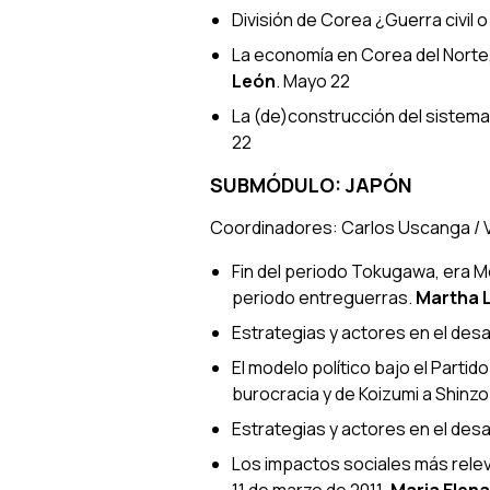
División de Corea ¿Guerra civil o
La economía en Corea del Norte, e
León
. Mayo 22
La (de)construcción del sistema
22
SUBMÓDULO: JAPÓN
Coordinadores: Carlos Uscanga / V
Fin del periodo Tokugawa, era Me
periodo entreguerras
.
Martha 
Estrategias y actores en el des
El modelo político bajo el Partid
burocracia y de Koizumi a Shinz
Estrategias y actores en el des
Los impactos sociales más rele
11 de marzo de 2011
.
Maria Elen