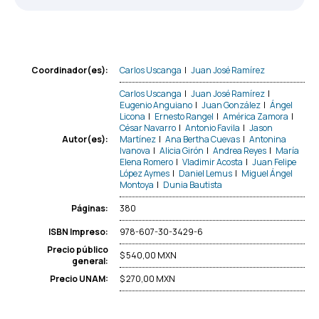
Carlos Uscanga
|
Juan José Ramírez
Coordinador(es):
Carlos Uscanga
|
Juan José Ramírez
|
Eugenio Anguiano
|
Juan González
|
Ángel
Licona
|
Ernesto Rangel
|
América Zamora
|
César Navarro
|
Antonio Favila
|
Jason
Martínez
|
Ana Bertha Cuevas
|
Antonina
Autor(es):
Ivanova
|
Alicia Girón
|
Andrea Reyes
|
María
Elena Romero
|
Vladimir Acosta
|
Juan Felipe
López Aymes
|
Daniel Lemus
|
Miguel Ángel
Montoya
|
Dunia Bautista
380
Páginas:
978-607-30-3429-6
ISBN Impreso:
Precio público
$ 540,00 MXN
general:
$ 270,00 MXN
Precio UNAM: