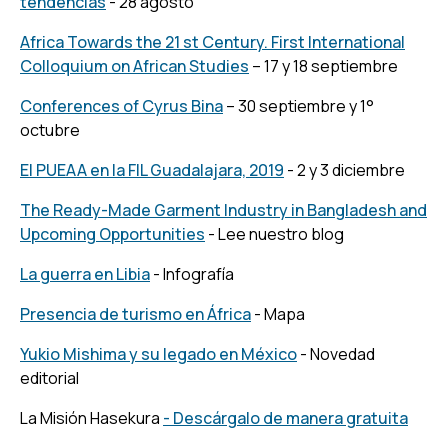
tendencias
- 28 agosto
Africa Towards the 21 st Century. First International
Colloquium on African Studies
– 17 y 18 septiembre
Conferences of Cyrus Bina
– 30 septiembre y 1°
octubre
El PUEAA en la FIL Guadalajara, 2019
- 2 y 3 diciembre
The Ready-Made Garment Industry in Bangladesh and
Upcoming Opportunities
- Lee nuestro blog
La guerra en Libia
- Infografía
Presencia de turismo en África
- Mapa
Yukio Mishima y su legado en México
- Novedad
editorial
La Misión Hasekura
- Descárgalo de manera gratuita