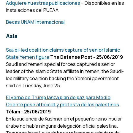
Adquiere nuestras publicaciones
– Disponibles en las
instalaciones del PUEAA
Becas UNAM Internacional
Asia
Saudi-led coalition claims capture of senior Islamic
State Yemen figure
The Defense Post - 25/06/2019
Saudi and Yemeni special forces captured a senior
leader of the Islamic State affiliate in Yemen, the Saudi-
led military coalition backing the Yemeni government
said on Tuesday, June 25.
El yerno de Trump lanza plan de paz para Medio
Oriente pese al boicot y protesta de los palestinos
Télam - 25/06/2019
En la audiencia de Kushner en el pequeño reino insular
árabe no había ninguna delegación oficial palestina.
Tampoco Israel, que debería refrendar cualquiera de