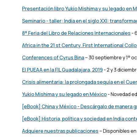
Presentación libro Yukio Mishima y su legado en 
Seminario - taller: India en el siglo XXI: transfor
8° Feria del Libro de Relaciones Internacionales
- 
Africa in the 21 st Century. First International Col
Conferences of Cyrus Bina
– 30 septiembre y 1° o
El PUEAA en la FIL Guadalajara, 2019
- 2 y 3 diciemb
Crisis alimentaria: la prolongada sequía en el Cue
Yukio Mishima y su legado en México
- Novedad edi
[eBook] China y México - Descárgalo de manera g
[eBook] Historia, política y sociedad en India co
Adquiere nuestras publicaciones
– Disponibles en