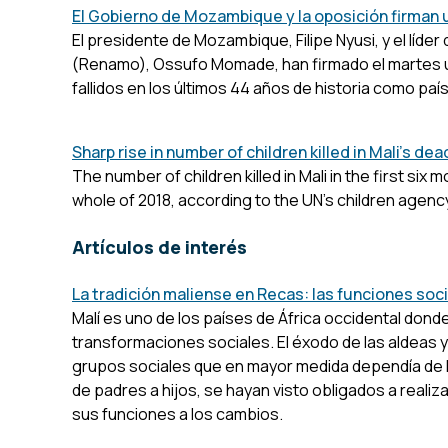
El Gobierno de Mozambique y la oposición firman 
El presidente de Mozambique, Filipe Nyusi, y el líd
(Renamo), Ossufo Momade, han firmado el martes un
fallidos en los últimos 44 años de historia como paí
Sharp rise in number of children killed in Mali's de
The number of children killed in Mali in the first six
whole of 2018, according to the UN’s children agenc
Artículos de interés
La tradición maliense en Recas: las funciones soc
Malí es uno de los países de África occidental dond
transformaciones sociales. El éxodo de las aldeas y 
grupos sociales que en mayor medida dependía de 
de padres a hijos, se hayan visto obligados a reali
sus funciones a los cambios.