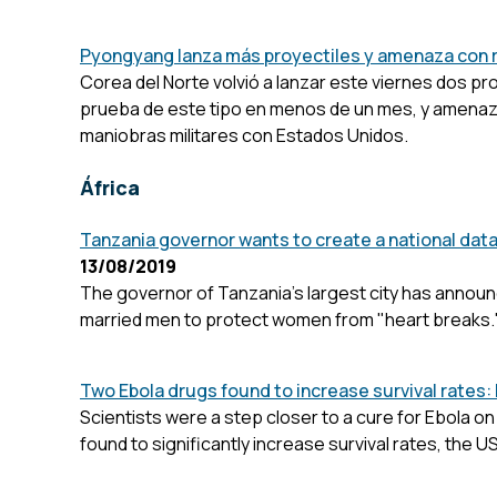
Pyongyang lanza más proyectiles y amenaza con r
Corea del Norte volvió a lanzar este viernes dos pr
prueba de este tipo en menos de un mes, y amenazó
maniobras militares con Estados Unidos.
África
Tanzania governor wants to create a national datab
13/08/2019
The governor of Tanzania's largest city has announc
married men to protect women from "heart breaks.
Two Ebola drugs found to increase survival rates: h
Scientists were a step closer to a cure for Ebola on 
found to significantly increase survival rates, the U