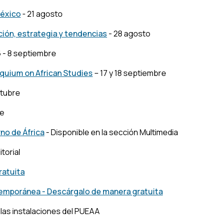
México
- 21 agosto
mación, estrategia y tendencias
- 28 agosto
6 - 8 septiembre
loquium on African Studies
– 17 y 18 septiembre
ctubre
re
rno de África
- Disponible en la sección Multimedia
torial
ratuita
ntemporánea
- Descárgalo de manera gratuita
 las instalaciones del PUEAA