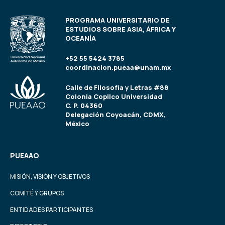
PROGRAMA UNIVERSITARIO DE
ESTUDIOS SOBRE ASIA, ÁFRICA Y
OCEANÍA
+52 55 5424 3785
coordinacion.pueaa@unam.mx
Calle de Filosofía y Letras #88
Colonia Copilco Universidad
C. P. 04360
Delegación Coyoacán, CDMX,
México
PUEAAO
MISIÓN, VISIÓN Y OBJETIVOS
COMITÉ Y GRUPOS
ENTIDADES PARTICIPANTES