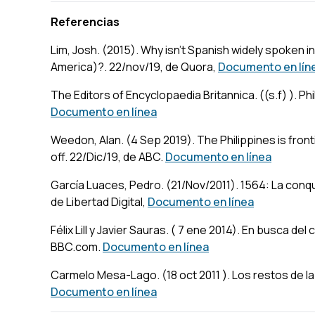
Referencias
Lim, Josh. (2015). Why isn't Spanish widely spoken in 
America)?. 22/nov/19, de Quora,
Documento en lín
The Editors of Encyclopaedia Britannica. ((s.f) ). Ph
Documento en línea
Weedon, Alan. (4 Sep 2019). The Philippines is fronti
off. 22/Dic/19, de ABC.
Documento en línea
García Luaces, Pedro. (21/Nov/2011). 1564: La conqu
de Libertad Digital,
Documento en línea
Félix Lill y Javier Sauras. ( 7 ene 2014). En busca del
BBC.com.
Documento en línea
Carmelo Mesa-Lago. (18 oct 2011 ). Los restos de la 
Documento en línea