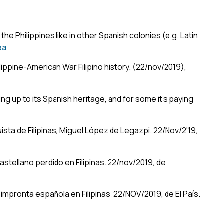
the Philippines like in other Spanish colonies (e.g. Latin
ea
ilippine-American War Filipino history. (22/nov/2019),
ng up to its Spanish heritage, and for some it's paying
ista de Filipinas, Miguel López de Legazpi. 22/Nov/2'19,
 castellano perdido en Filipinas. 22/nov/2019, de
impronta española en Filipinas. 22/NOV/2019, de El País.