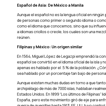
Español de Asia: De México a Manila
Aunque el español no es la lengua oficial en ningún 
de personas como primer o segundo idioma o como 
como el idioma que conocemos, sino que su influenc
a idiomas criollos o creole, los cuales son una mez
reúnen.
Filipinas y México: Un origen similar
En 1564, Miguel López de Legazpi emprendió la conqui
español se convirtió en el idioma oficial de la isla y 
apenas es hablado por el .5 % de la población. ¿Cóm
sea hablado por un porcentaje tan bajo de person
Aunque existen muchas dudas en torno a que tanto lo
archipiélago de más de 7000 islas, hablaban realmen
Estados Unidos. En 1899 “Los últimos de Filipinas” 
España, pero este movimiento giró de eje para enf
guerra de guerrillas hasta 1913. EE. UU. tuvo control