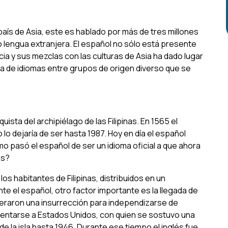
país de Asia, este es hablado por más de tres millones
lengua extranjera. El español no sólo está presente
ia y sus mezclas con las culturas de Asia ha dado lugar
cla de idiomas entre grupos de origen diverso que se
sta del archipiélago de las Filipinas. En 1565 el
no lo dejaría de ser hasta 1987. Hoy en día el español
o pasó el español de ser un idioma oficial a que ahora
as?
s habitantes de Filipinas, distribuidos en un
te el español, otro factor importante es la llegada de
lideraron una insurrección para independizarse de
rentarse a Estados Unidos, con quien se sostuvo una
 de la isla hasta 1946. Durante ese tiempo el inglés fue