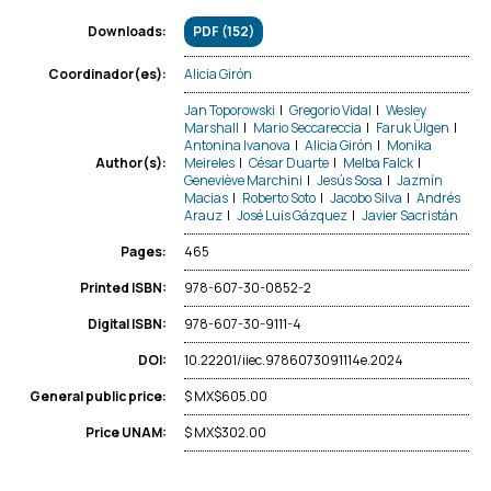
PDF (152)
Downloads:
Alicia Girón
Coordinador(es):
Jan Toporowski
|
Gregorio Vidal
|
Wesley
Marshall
|
Mario Seccareccia
|
Faruk Ülgen
|
Antonina Ivanova
|
Alicia Girón
|
Monika
Meireles
|
César Duarte
|
Melba Falck
|
Author(s):
Geneviève Marchini
|
Jesús Sosa
|
Jazmín
Macias
|
Roberto Soto
|
Jacobo Silva
|
Andrés
Arauz
|
José Luis Gázquez
|
Javier Sacristán
465
Pages:
978-607-30-0852-2
Printed ISBN:
978-607-30-9111-4
Digital ISBN:
10.22201/iiec.9786073091114e.2024
DOI:
$ MX$605.00
General public price:
$ MX$302.00
Price UNAM: