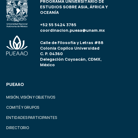
PROGRAMA UNIVERSITARIO DE
ESTUDIOS SOBRE ASIA, ÁFRICA Y
OCEANÍA
+52 55 5424 3785
coordinacion.pueaa@unam.mx
Calle de Filosofía y Letras #88
Colonia Copilco Universidad
C. P. 04360
Delegación Coyoacán, CDMX,
México
PUEAAO
MISIÓN, VISIÓN Y OBJETIVOS
COMITÉ Y GRUPOS
ENTIDADES PARTICIPANTES
DIRECTORIO