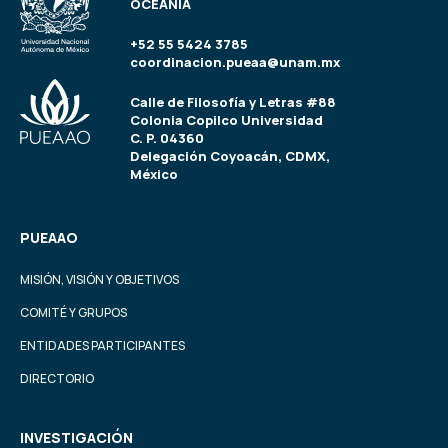
OCEANÍA
+52 55 5424 3785
coordinacion.pueaa@unam.mx
Calle de Filosofía y Letras #88
Colonia Copilco Universidad
C. P. 04360
Delegación Coyoacán, CDMX,
México
PUEAAO
MISIÓN, VISIÓN Y OBJETIVOS
COMITÉ Y GRUPOS
ENTIDADES PARTICIPANTES
DIRECTORIO
INVESTIGACIÓN