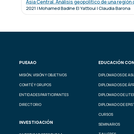
Asia Central. Análisis geopolítico de una región 
2021 | Mohamed Badine El Yattioui | Claudia Barona
PUEAAO
EDUCACIÓN CON
MISIÓN, VISIÓN Y OBJETIVOS
DIPLOMADOS DE ASI
COMITÉ Y GRUPOS
DIPLOMADOS DE ÁF
ENTIDADES PARTICIPANTES
DIPLOMADO DE LIT
DIRECTORIO
DIPLOMADO DE EPI
CURSOS
INVESTIGACIÓN
SEMINARIOS