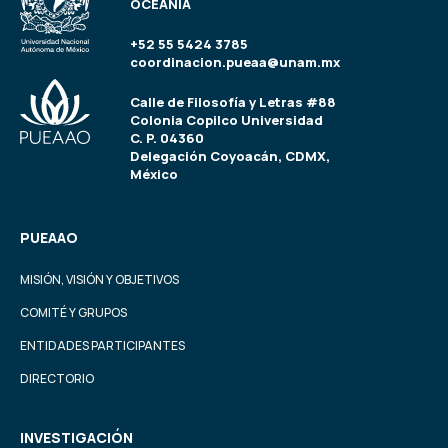
OCEANÍA
+52 55 5424 3785
coordinacion.pueaa@unam.mx
Calle de Filosofía y Letras #88
Colonia Copilco Universidad
C. P. 04360
Delegación Coyoacán, CDMX,
México
PUEAAO
MISIÓN, VISIÓN Y OBJETIVOS
COMITÉ Y GRUPOS
ENTIDADES PARTICIPANTES
DIRECTORIO
INVESTIGACIÓN