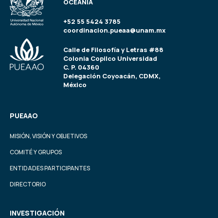
OCEANÍA
+52 55 5424 3785
coordinacion.pueaa@unam.mx
Calle de Filosofía y Letras #88
Colonia Copilco Universidad
C. P. 04360
Delegación Coyoacán, CDMX,
México
PUEAAO
MISIÓN, VISIÓN Y OBJETIVOS
COMITÉ Y GRUPOS
ENTIDADES PARTICIPANTES
DIRECTORIO
INVESTIGACIÓN