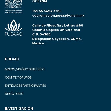
OCEANÍA
+52 55 5424 3785
coordinacion.pueaa@unam.mx
Calle de Filosofía y Letras #88
Colonia Copilco Universidad
C. P. 04360
Delegación Coyoacán, CDMX,
México
PUEAAO
MISIÓN, VISIÓN Y OBJETIVOS
COMITÉ Y GRUPOS
ENTIDADES PARTICIPANTES
DIRECTORIO
INVESTIGACIÓN