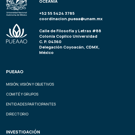
OCEANÍA
+52 55 5424 3785
coordinacion.pueaa@unam.mx
Calle de Filosofía y Letras #88
Colonia Copilco Universidad
C. P. 04360
Delegación Coyoacán, CDMX,
México
PUEAAO
MISIÓN, VISIÓN Y OBJETIVOS
COMITÉ Y GRUPOS
ENTIDADES PARTICIPANTES
DIRECTORIO
INVESTIGACIÓN