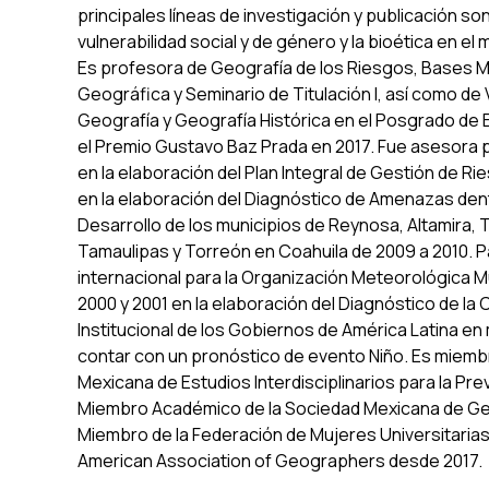
principales líneas de investigación y publicación son
vulnerabilidad social y de género y la bioética en el
Es profesora de Geografía de los Riesgos, Bases M
Geográfica y Seminario de Titulación I, así como de
Geografía y Geografía Histórica en el Posgrado d
el Premio Gustavo Baz Prada en 2017. Fue asesora 
en la elaboración del Plan Integral de Gestión de Ri
en la elaboración del Diagnóstico de Amenazas dent
Desarrollo de los municipios de Reynosa, Altamira,
Tamaulipas y Torreón en Coahuila de 2009 a 2010. 
internacional para la Organización Meteorológica M
2000 y 2001 en la elaboración del Diagnóstico de l
Institucional de los Gobiernos de América Latina e
contar con un pronóstico de evento Niño. Es miembr
Mexicana de Estudios Interdisciplinarios para la P
Miembro Académico de la Sociedad Mexicana de Geo
Miembro de la Federación de Mujeres Universitarias
American Association of Geographers desde 2017.