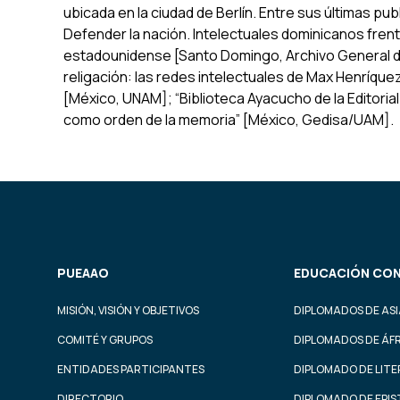
ubicada en la ciudad de Berlín. Entre sus últimas pub
Defender la nación. Intelectuales dominicanos frent
estadounidense
[Santo Domingo, Archivo General de l
religación: las redes intelectuales de Max Henríque
[México, UNAM]; “Biblioteca Ayacucho de la Editorial
como orden de la memoria” [México, Gedisa/UAM].
PUEAAO
EDUCACIÓN CON
MISIÓN, VISIÓN Y OBJETIVOS
DIPLOMADOS DE ASI
COMITÉ Y GRUPOS
DIPLOMADOS DE ÁF
ENTIDADES PARTICIPANTES
DIPLOMADO DE LIT
DIRECTORIO
DIPLOMADO DE EPI