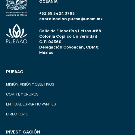
OCEANÍA
+52 55 5424 3785
coordinacion.pueaa@unam.mx
Calle de Filosofía y Letras #88
Colonia Copilco Universidad
C. P. 04360
Delegación Coyoacán, CDMX,
México
PUEAAO
MISIÓN, VISIÓN Y OBJETIVOS
COMITÉ Y GRUPOS
ENTIDADES PARTICIPANTES
DIRECTORIO
INVESTIGACIÓN