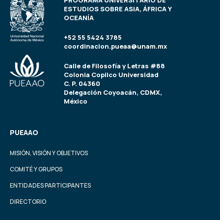
PROGRAMA UNIVERSITARIO DE
ESTUDIOS SOBRE ASIA, ÁFRICA Y
OCEANÍA
+52 55 5424 3785
coordinacion.pueaa@unam.mx
Calle de Filosofía y Letras #88
Colonia Copilco Universidad
C. P. 04360
Delegación Coyoacán, CDMX,
México
PUEAAO
MISIÓN, VISIÓN Y OBJETIVOS
COMITÉ Y GRUPOS
ENTIDADES PARTICIPANTES
DIRECTORIO