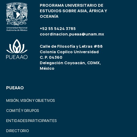
PROGRAMA UNIVERSITARIO DE
ESTUDIOS SOBRE ASIA, ÁFRICA Y
OCEANÍA
+52 55 5424 3785
coordinacion.pueaa@unam.mx
Calle de Filosofía y Letras #88
Colonia Copilco Universidad
C. P. 04360
Delegación Coyoacán, CDMX,
México
PUEAAO
MISIÓN, VISIÓN Y OBJETIVOS
COMITÉ Y GRUPOS
ENTIDADES PARTICIPANTES
DIRECTORIO