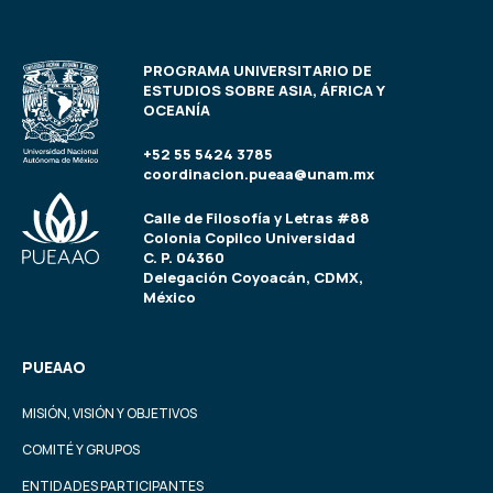
PROGRAMA UNIVERSITARIO DE
ESTUDIOS SOBRE ASIA, ÁFRICA Y
OCEANÍA
+52 55 5424 3785
coordinacion.pueaa@unam.mx
Calle de Filosofía y Letras #88
Colonia Copilco Universidad
C. P. 04360
Delegación Coyoacán, CDMX,
México
PUEAAO
MISIÓN, VISIÓN Y OBJETIVOS
COMITÉ Y GRUPOS
ENTIDADES PARTICIPANTES