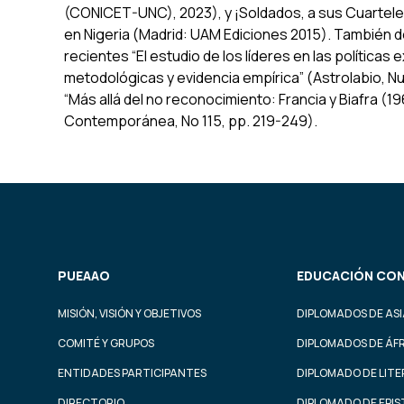
(CONICET-UNC), 2023), y
¡Soldados, a sus Cuartele
en Nigeria
(Madrid: UAM Ediciones 2015). También d
recientes “El estudio de los líderes en las políticas 
metodológicas y evidencia empírica” (
Astrolabio, N
“Más allá del no reconocimiento: Francia y Biafra (1
Contemporánea
, No 115, pp. 219-249).
PUEAAO
EDUCACIÓN CON
MISIÓN, VISIÓN Y OBJETIVOS
DIPLOMADOS DE ASI
COMITÉ Y GRUPOS
DIPLOMADOS DE ÁF
ENTIDADES PARTICIPANTES
DIPLOMADO DE LIT
DIRECTORIO
DIPLOMADO DE EPI