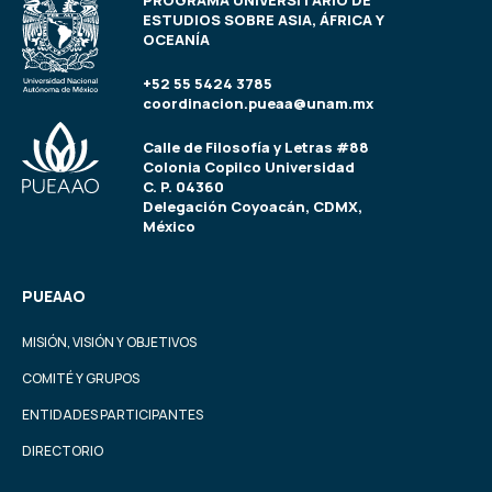
PROGRAMA UNIVERSITARIO DE
ESTUDIOS SOBRE ASIA, ÁFRICA Y
OCEANÍA
+52 55 5424 3785
coordinacion.pueaa@unam.mx
Calle de Filosofía y Letras #88
Colonia Copilco Universidad
C. P. 04360
Delegación Coyoacán, CDMX,
México
PUEAAO
MISIÓN, VISIÓN Y OBJETIVOS
COMITÉ Y GRUPOS
ENTIDADES PARTICIPANTES
DIRECTORIO