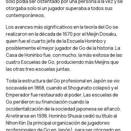
solo podía ser ostentado por una persona a la vez y se
otorgaba solo si un jugador superaba a todos sus
contemporáneos.
Los avances más significativos en la teoría del Go se
realizaron en la década de 1670 por el Meijin Dosaku,
quien fue el cuarto jefe de la Escuela Honinbo y
posiblemente el mejor jugador de Go de la historia. La
Casa de Honinbo fue, con mucho, la más exitosa de las
cuatro Escuelas de Go, produciendo más Meijins que
las otras tres escuelas juntas.
Toda la estructura del Go profesional en Japón se vio
socavada en 1868, cuando el Shogunato colapsó y el
Emperador fue restaurado al poder. Las escuelas de
Go perdieron su financiación cuando la
occidentalización de la sociedad japonesa se afianzó.
Al retirarse en 1938, Honinbo Shusai cedió su título al
Nihon Kiin (la principal organización de jugadores
profesionales de Go en Japón), para ser otorgado en