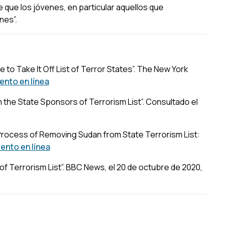
e que los jóvenes, en particular aquellos que
nes”.
ove to Take It Off List of Terror States”. The New York
nto en línea
 the State Sponsors of Terrorism List”. Consultado el
Process of Removing Sudan from State Terrorism List:
nto en línea
 Terrorism List”. BBC News, el 20 de octubre de 2020,