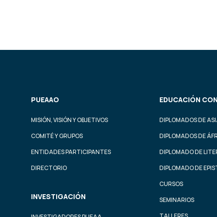
PUEAAO
EDUCACIÓN CON
MISIÓN, VISIÓN Y OBJETIVOS
DIPLOMADOS DE ASI
COMITÉ Y GRUPOS
DIPLOMADOS DE ÁF
ENTIDADES PARTICIPANTES
DIPLOMADO DE LIT
DIRECTORIO
DIPLOMADO DE EPI
CURSOS
INVESTIGACIÓN
SEMINARIOS
TALLERES
INVESTIGADORES PUEAA