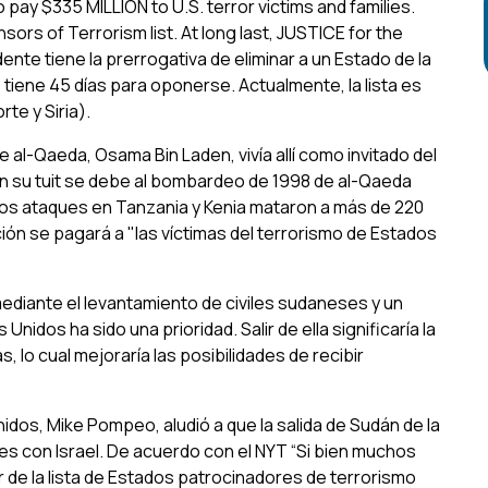
pay $335 MILLION to U.S. terror victims and families.
nsors of Terrorism list. At long last, JUSTICE for the
idente tiene la prerrogativa de eliminar a un Estado de la
 tiene 45 días para oponerse. Actualmente, la lista es
te y Siria).
de al-Qaeda, Osama Bin Laden, vivía allí como invitado del
 su tuit se debe al bombardeo de 1998 de al-Qaeda
os ataques en Tanzania y Kenia mataron a más de 220
ón se pagará a "las víctimas del terrorismo de Estados
ediante el levantamiento de civiles sudaneses y un
Unidos ha sido una prioridad. Salir de ella significaría la
, lo cual mejoraría las posibilidades de recibir
dos, Mike Pompeo, aludió a que la salida de Sudán de la
ones con Israel. De acuerdo con el NYT “Si bien muchos
de la lista de Estados patrocinadores de terrorismo