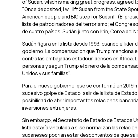
of Sudan, which is making great progress, agreed to 
"Once deposited, I will lift Sudan from the State Spo
American people and BIG step for Sudan!
" (El pres
lista de patrocinadores del terrorismo; el Congreso
de cuatro países, Sudán junto con Irán, Corea del Nor
Sudán figura en la lista desde 1993, cuando el líder 
gobierno. La compensación que Trump menciona en
contra las embajadas estadounidenses en África. L
personas y según Trump el dinero de la compensaci
Unidos y sus familias".
Para el nuevo gobierno, que se conformó en 2019 m
sucesivo golpe de Estado, salir de la lista de Estados 
posibilidad de abrir importantes relaciones bancarias
inversiones extranjeras.
Sin embargo, el Secretario de Estado de Estados Uni
lista estaría vinculada a si se normalizan las relaci
sudaneses podrían estar descontentos de que salir 