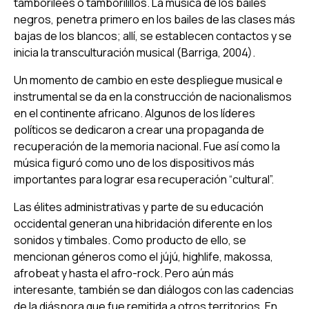
tamborilees o tamborilillos. La música de los bailes
negros, penetra primero en los bailes de las clases más
bajas de los blancos; allí, se establecen contactos y se
inicia la transculturación musical (Barriga, 2004).
Un momento de cambio en este despliegue musical e
instrumental se da en la construcción de nacionalismos
en el continente africano. Algunos de los líderes
políticos se dedicaron a crear una propaganda de
recuperación de la memoria nacional. Fue así como la
música figuró como uno de los dispositivos más
importantes para lograr esa recuperación “cultural”.
Las élites administrativas y parte de su educación
occidental generan una hibridación diferente en los
sonidos y timbales. Como producto de ello, se
mencionan géneros como el jújú, highlife, makossa,
afrobeat y hasta el afro-rock. Pero aún más
interesante, también se dan diálogos con las cadencias
de la diáspora que fue remitida a otros territorios. En