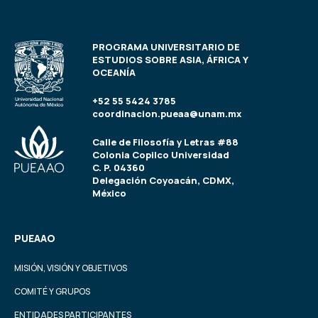
PROGRAMA UNIVERSITARIO DE
ESTUDIOS SOBRE ASIA, ÁFRICA Y
OCEANÍA
+52 55 5424 3785
coordinacion.pueaa@unam.mx
Calle de Filosofía y Letras #88
Colonia Copilco Universidad
C. P. 04360
Delegación Coyoacán, CDMX,
México
PUEAAO
MISIÓN, VISIÓN Y OBJETIVOS
COMITÉ Y GRUPOS
ENTIDADES PARTICIPANTES