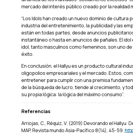
mercado del interés público creado por la realidad 
“Los
Idols
han creado un nuevo dominio de cultura p
industria del entretenimiento, la publicidad y las e
están en todas partes, desde anuncios publicitari
instantáneo o hasta en anuncios de pañales. El
idol
idol
, tanto masculinos como femeninos, son uno 
éxito.
En conclusión, el Hallyu es un producto cultural ind
oligopolios empresariales y el mercado. Estos, com
entretener para cumplir con una premisa fundamenta
de la búsqueda de lucro, tiende al crecimiento, y t
su propia lógica: la lógica del máximo consumo”.
Referencias
Arriojas, C., Réquiz, V. (2019) Devorando el Hallyu: 
MAP, Revista mundo Asia-Pacífico 8
(14), 45-59.
htt