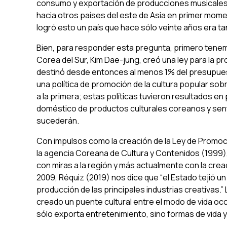
consumo y exportación de producciones musicales, 
hacia otros países del este de Asia en primer mom
logró esto un país que hace sólo veinte años era 
Bien, para responder esta pregunta, primero tenem
Corea del Sur, Kim Dae-jung, creó una ley para la pr
destinó desde entonces al menos 1% del presupuesto
una política de promoción de la cultura popular sob
a la primera; estas políticas tuvieron resultados
doméstico de productos culturales coreanos y senta
sucederán.
Con impulsos como la creación de la Ley de Promoció
la agencia Coreana de Cultura y Contenidos (1999), 
con miras a la región y más actualmente con la crea
2009, Réquiz (2019) nos dice que “el Estado tejió un
producción de las principales industrias creativas.” 
creado un puente cultural entre el modo de vida occi
sólo exporta entretenimiento, sino formas de vida y