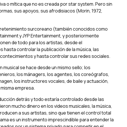
iva o mítica que no es creada por
star system
. Pero sin
ormas, sus apoyos, sus afrodisiacos (Morin, 1972,
ntretenimiento surcoreano (también conocidos como
tainment y JYP Entertainment, y posteriormente
nen de todo para los artistas, desde el
os hasta controlar la publicación de la música, las
contecimientos y hasta controlar sus redes sociales.
n musical se hace desde un mismo sello; los
enieros, los mánagers, los agentes, los coreógrafos,
agen, los instructores vocales, de baile y actuación,
la misma empresa.
ucción detrás y todo estaría controlado desde las
rtieron mucho dinero en los videos musicales, la música,
producen a sus artistas, sino que tienen el control total
 fama es un instrumento imprescindible para entender la
creados por un sistema privado para competir en el