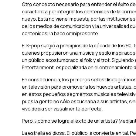
Otro concepto necesario para entender el éxito del
caracteriza por integrar los contenidos de la corri
nuevo. Esta no viene impuesta por las instituciones
de los medios de comunicación y la universalidad qu
contenidos, la hace omnipresente.
El K-pop surgió a principios de la década de los 90
quienes propusieron una música y estilo inspirados
un público acostumbrado al folk y al trot. Siguien
Entertainment, especializada en el entrenamiento de
En consecuencia, los primeros sellos discográfico
en televisión para promover a los nuevos artistas,
en estos pequeños segmentos musicales televisivos, 
pues la gente no sólo escuchaba a sus artistas, sin
vivo debía ser visualmente perfecta.
Pero, ¿cómo se logra el éxito de un artista? Median
La estrella es diosa. El público la convierte en tal. P