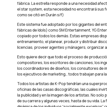
fábrica. La estrella responde a una necesidad afect
el
star system
, esta necesidad no encontrará sus f
como se citó en Durán s/f)
Este sistema fue adoptado por los gigantes del e
fábricas de
Idols
) como SM Entertainment, YG Enter
copiado por todos los demás. Estas empresas dispo
entrenamiento, el planear, producir y distribuir disc
licencias, proveer agentes y mánagers, organizar a
Esto quiere decir que todo el proceso de producció
compositores, los escritores de canciones, los ing
los coordinadores de diseños, los consultores de im
los ejecutivos de marketing… todos trabajan para 
Todos los artistas de K-Pop tendrían una superprod
oficinas de las casas discográficas, las cuales invi
la publicidad y en la imagen de los artistas. No solo 
de su carrera y algunas veces, hasta de su vida. La
dinámica de los individuos “socialmente excelsos” 