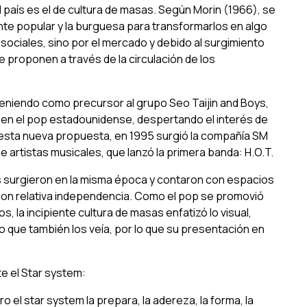
 país es el de cultura de masas. Según Morin (1966), se
ente popular y la burguesa para transformarlos en algo
 sociales, sino por el mercado y debido al surgimiento
e proponen a través de la circulación de los
, teniendo como precursor al grupo
Seo Taijin and Boys
,
 en el pop estadounidense, despertando el interés de
do esta nueva propuesta, en 1995 surgió la compañía SM
 artistas musicales, que lanzó la primera banda: H.O.T.
s surgieron en la misma época y contaron con espacios
 con relativa independencia. Como el pop se promovió
la incipiente cultura de masas enfatizó lo visual,
o que también los veía, por lo que su presentación en
te el
Star system:
ero el
star system
la prepara, la adereza, la forma, la