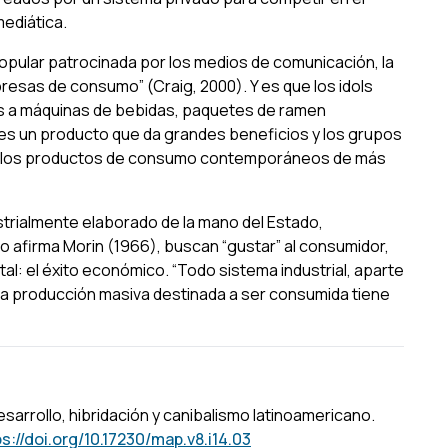
mediática.
opular patrocinada por los medios de comunicación, la
mpresas de consumo” (Craig, 2000). Y es que los
idols
os a máquinas de bebidas, paquetes de
ramen
es un producto que da grandes beneficios y los grupos
de los productos de consumo contemporáneos de más
ustrialmente elaborado de la mano del Estado,
o afirma Morin (1966), buscan “gustar” al consumidor,
l: el éxito económico. “Todo sistema industrial, aparte
oda producción masiva destinada a ser consumida tiene
Desarrollo, hibridación y canibalismo latinoamericano.
ps://doi.org/10.17230/map.v8.i14.03