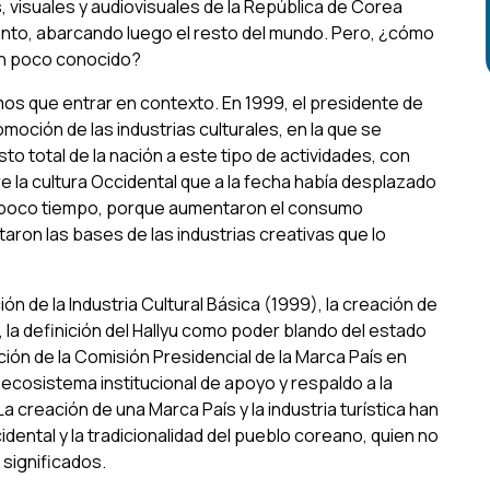
visuales y audiovisuales de la República de Corea
ento, abarcando luego el resto del mundo. Pero, ¿cómo
tan poco conocido?
os que entrar en contexto. En 1999, el presidente de
omoción de las industrias culturales, en la que se
 total de la nación a este tipo de actividades, con
re la cultura Occidental que a la fecha había desplazado
 en poco tiempo, porque aumentaron el consumo
ron las bases de las industrias creativas que lo
n de la Industria Cultural Básica (1999), la creación de
la definición del Hallyu como poder blando del estado
ción de la Comisión Presidencial de la Marca País en
 ecosistema institucional de apoyo y respaldo a la
La creación de una Marca País y la industria turística han
dental y la tradicionalidad del pueblo coreano, quien no
 significados.