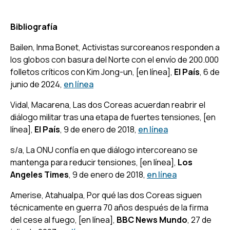
Bibliografía
Bailen, Inma Bonet,
Activistas surcoreanos responden a
los globos con basura del Norte con el envío de 200.000
folletos críticos con Kim Jong-un
, [en línea],
El País
, 6 de
junio de 2024,
en línea
Vidal, Macarena,
Las dos Coreas acuerdan reabrir el
diálogo militar tras una etapa de fuertes tensiones,
[en
línea],
El País
, 9 de enero de 2018,
en línea
s/a,
La ONU confía en que diálogo intercoreano se
mantenga para reducir tensiones,
[en línea],
Los
Angeles Times
, 9 de enero de 2018,
en línea
Amerise, Atahualpa,
Por qué las dos Coreas siguen
técnicamente en guerra 70 años después de la firma
del cese al fuego,
[en línea],
BBC News Mundo
, 27 de