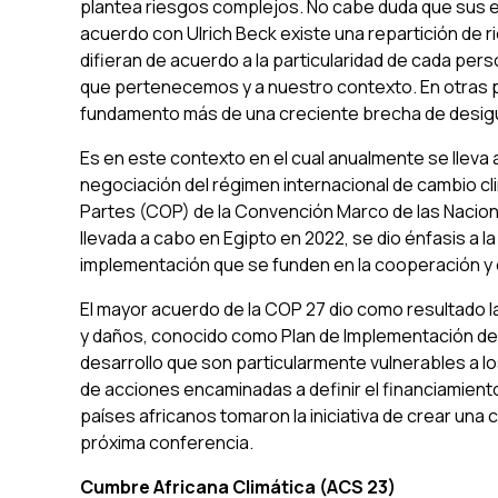
plantea riesgos complejos. No cabe duda que sus e
acuerdo con Ulrich Beck existe una repartición de r
difieran de acuerdo a la particularidad de cada per
que pertenecemos y a nuestro contexto. En otras pa
fundamento más de una creciente brecha de desig
Es en este contexto en el cual anualmente se lleva
negociación del régimen internacional de cambio c
Partes (COP) de la Convención Marco de las Nacione
llevada a cabo en Egipto en 2022, se dio énfasis a l
implementación que se funden en la cooperación y 
El mayor acuerdo de la COP 27 dio como resultado 
y daños, conocido como Plan de Implementación de S
desarrollo que son particularmente vulnerables a lo
de acciones encaminadas a definir el financiamiento
países africanos tomaron la iniciativa de crear una
próxima conferencia.
Cumbre Africana Climática (ACS 23)