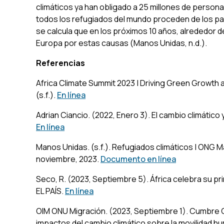
climáticos ya han obligado a 25 millones de persona
todos los refugiados del mundo proceden de los paí
se calcula que en los próximos 10 años, alrededor de
Europa por estas causas (Manos Unidas, n.d.).
Referencias
Africa Climate Summit 2023 | Driving Green Growth a
(s.f.).
En línea
Adrian Ciancio. (2022, Enero 3). El cambio climático
En línea
Manos Unidas. (s.f.).
Refugiados climáticos | ONG 
noviembre, 2023.
Documento en línea
Seco, R. (2023, Septiembre 5). África celebra su p
EL PAÍS
.
En línea
OIM ONU Migración. (2023, Septiembre 1).
Cumbre Cl
impactos del cambio climático sobre la movilidad h