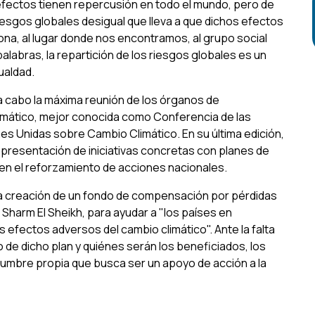
fectos tienen repercusión en todo el mundo, pero de
iesgos globales desigual que lleva a que dichos efectos
sona, al lugar donde nos encontramos, al grupo social
labras, la repartición de los riesgos globales es un
ualdad.
 a cabo la máxima reunión de los órganos de
limático, mejor conocida como Conferencia de las
s Unidas sobre Cambio Climático. En su última edición,
a presentación de iniciativas concretas con planes de
en el reforzamiento de acciones nacionales.
la creación de un fondo de compensación por pérdidas
harm El Sheikh, para ayudar a "los países en
s efectos adversos del cambio climático". Ante la falta
 de dicho plan y quiénes serán los beneficiados, los
 cumbre propia que busca ser un apoyo de acción a la