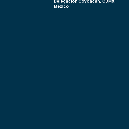
Delegación Coyoacán, CDMX,
México