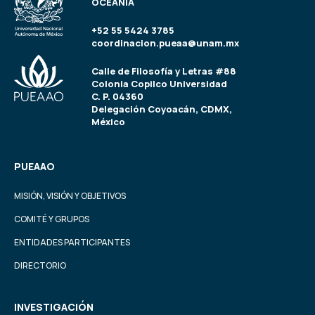
OCEANÍA
+52 55 5424 3785
coordinacion.pueaa@unam.mx
Calle de Filosofía y Letras #88
Colonia Copilco Universidad
C. P. 04360
Delegación Coyoacán, CDMX,
México
PUEAAO
MISIÓN, VISIÓN Y OBJETIVOS
COMITÉ Y GRUPOS
ENTIDADES PARTICIPANTES
DIRECTORIO
INVESTIGACIÓN