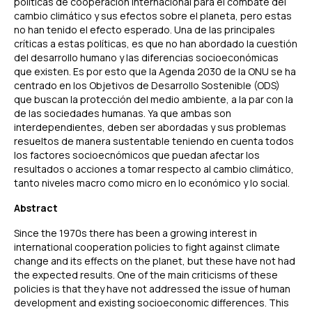
políticas de cooperación internacional para el combate del
cambio climático y sus efectos sobre el planeta, pero estas
no han tenido el efecto esperado. Una de las principales
críticas a estas políticas, es que no han abordado la cuestión
del desarrollo humano y las diferencias socioeconómicas
que existen. Es por esto que la Agenda 2030 de la ONU se ha
centrado en los Objetivos de Desarrollo Sostenible (ODS)
que buscan la protección del medio ambiente, a la par con la
de las sociedades humanas. Ya que ambas son
interdependientes, deben ser abordadas y sus problemas
resueltos de manera sustentable teniendo en cuenta todos
los factores socioecnómicos que puedan afectar los
resultados o acciones a tomar respecto al cambio climático,
tanto niveles macro como micro en lo económico y lo social.
Abstract
Since the 1970s there has been a growing interest in
international cooperation policies to fight against climate
change and its effects on the planet, but these have not had
the expected results. One of the main criticisms of these
policies is that they have not addressed the issue of human
development and existing socioeconomic differences. This