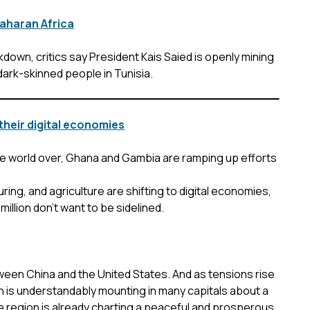
Saharan Africa
down, critics say President Kais Saied is openly mining
dark-skinned people in Tunisia.
their digital economies
the world over, Ghana and Gambia are ramping up efforts
ing, and agriculture are shifting to digital economies,
illion don’t want to be sidelined.
tween China and the United States. And as tensions rise
 is understandably mounting in many capitals about a
 region is already charting a peaceful and prosperous