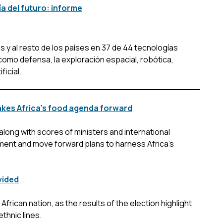
a del futuro: informe
 y al resto de los países en 37 de 44 tecnologías
 como defensa, la exploración espacial, robótica,
ficial.
 takes Africa’s food agenda forward
long with scores of ministers and international
ment and move forward plans to harness Africa’s
vided
 African nation, as the results of the election highlight
ethnic lines.