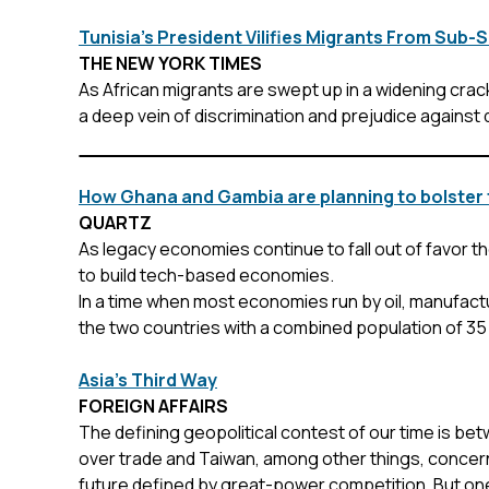
Tunisia’s President Vilifies Migrants From Sub-
THE NEW YORK TIMES
As African migrants are swept up in a widening crack
a deep vein of discrimination and prejudice against 
How Ghana and Gambia are planning to bolster 
QUARTZ
As legacy economies continue to fall out of favor 
to build tech-based economies.
In a time when most economies run by oil, manufactur
the two countries with a combined population of 35 m
Asia’s Third Way
FOREIGN AFFAIRS
The defining geopolitical contest of our time is be
over trade and Taiwan, among other things, concern
future defined by great-power competition. But one