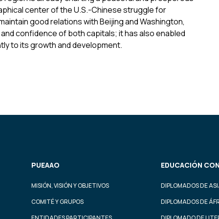
raphical center of the U.S.-Chinese struggle for
maintain good relations with Beijing and Washington,
 and confidence of both capitals; it has also enabled
ntly to its growth and development.
PUEAAO
EDUCACIÓN CON
MISIÓN, VISIÓN Y OBJETIVOS
DIPLOMADOS DE ASI
COMITÉ Y GRUPOS
DIPLOMADOS DE ÁF
ENTIDADES PARTICIPANTES
DIPLOMADO DE LIT