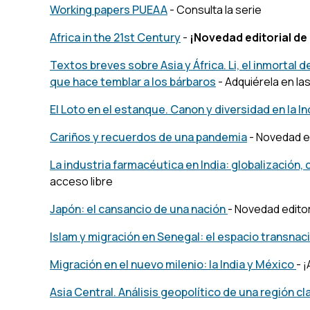
Working papers PUEAA
- Consulta la serie
Africa in the 21st Century
-
¡Novedad editorial de
Textos breves sobre Asia y África. Li, el inmortal 
que hace temblar a los bárbaros
- Adquiérela en la
El Loto en el estanque. Canon y diversidad en la In
Cariños y recuerdos de una pandemia
- Novedad ed
La industria farmacéutica en India: globalización,
acceso libre
Japón: el cansancio de una nación
- Novedad editor
Islam y migración en Senegal: el espacio transnac
Migración en el nuevo milenio: la India y México
- 
Asia Central. Análisis geopolítico de una región cl