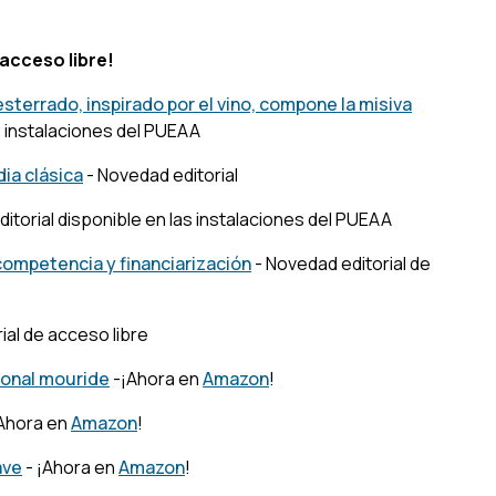
 acceso libre!
desterrado, inspirado por el vino, compone la misiva
s instalaciones del PUEAA
dia clásica
- Novedad editorial
itorial disponible en las instalaciones del PUEAA
 competencia y financiarización
- Novedad editorial de
ial de acceso libre
ional mouride
-¡Ahora en
Amazon
!
¡Ahora en
Amazon
!
ave
- ¡Ahora en
Amazon
!