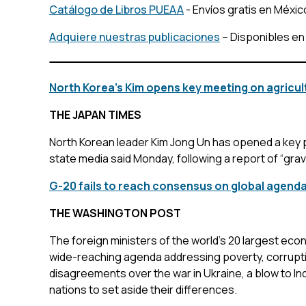
Catálogo de Libros PUEAA
- Envíos gratis en Méxic
Adquiere nuestras publicaciones
– Disponibles en
North Korea's Kim opens key meeting on agricul
THE JAPAN TIMES
North Korean leader Kim Jong Un has opened a key p
state media said Monday, following a report of “grav
G-20 fails to reach consensus on global agenda
THE WASHINGTON POST
The foreign ministers of the world’s 20 largest ec
wide-reaching agenda addressing poverty, corrupt
disagreements over the war in Ukraine, a blow to I
nations to set aside their differences.