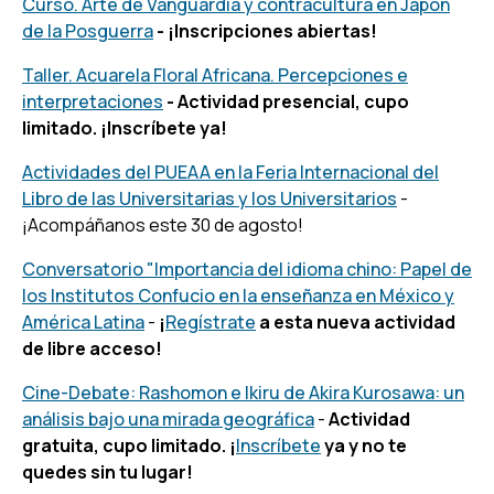
Curso. Arte de Vanguardia y contracultura en Japón
de la Posguerra
- ¡Inscripciones abiertas!
Taller. Acuarela Floral Africana. Percepciones e
interpretaciones
- Actividad presencial, cupo
limitado. ¡Inscríbete ya!
Actividades del PUEAA en la Feria Internacional del
Libro de las Universitarias y los Universitarios
-
¡Acompáñanos este 30 de agosto!
Conversatorio "Importancia del idioma chino: Papel de
los Institutos Confucio en la enseñanza en México y
América Latina
-
¡
Regístrate
a esta nueva actividad
de libre acceso!
Cine-Debate: Rashomon e Ikiru de Akira Kurosawa: un
análisis bajo una mirada geográfica
-
Actividad
gratuita, cupo limitado. ¡
Inscríbete
ya y no te
quedes sin tu lugar!