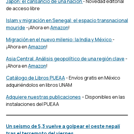
Japón: el cansancio de una nación
- Novedad editorial
de acceso libre
Islam y migración en Senegal: el espacio transnacional
mouride
-¡Ahora en
Amazon
!
Migración en el nuevo milenio: la India y México
-
¡Ahora en
Amazon
!
Asia Central. Análisis geopolítico de una región clave
-
¡Ahora en
Amazon
!
Catálogo de Libros PUEAA
- Envíos gratis en México
adquiriéndolos en libros UNAM
Adquiere nuestras publicaciones
– Disponibles en las
instalaciones del PUEAA
Un seísmo de 5,3 vuelve a golpear el oeste nepalí
tras el terremoto del viernes