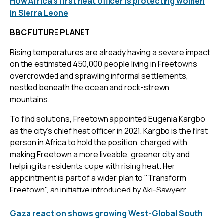
How Africa's first heat officer is protecting women
in Sierra Leone
BBC FUTURE PLANET
Rising temperatures are already having a severe impact
on the estimated 450,000 people living in Freetown's
overcrowded and sprawling informal settlements,
nestled beneath the ocean and rock-strewn
mountains.
To find solutions, Freetown appointed Eugenia Kargbo
as the city's chief heat officer in 2021. Kargbo is the first
person in Africa to hold the position, charged with
making Freetown a more liveable, greener city and
helping its residents cope with rising heat. Her
appointment is part of a wider plan to "Transform
Freetown", an initiative introduced by Aki-Sawyerr.
Gaza reaction shows growing West-Global South