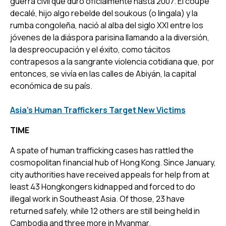
guerra civil que duró oficialmente hasta 2007. El coupé
decalé, hijo algo rebelde del soukous (o lingala) y la
rumba congoleña, nació al alba del siglo XXI entre los
jóvenes de la diáspora parisina llamando a la diversión,
la despreocupación y el éxito, como tácitos
contrapesos a la sangrante violencia cotidiana que, por
entonces, se vivía en las calles de Abiyán, la capital
económica de su país.
Asia's Human Traffickers Target New Victims
TIME
A spate of human trafficking cases has rattled the
cosmopolitan financial hub of Hong Kong. Since January,
city authorities have received appeals for help from at
least 43 Hongkongers kidnapped and forced to do
illegal work in Southeast Asia. Of those, 23 have
returned safely, while 12 others are still being held in
Cambodia and three more in Myanmar.