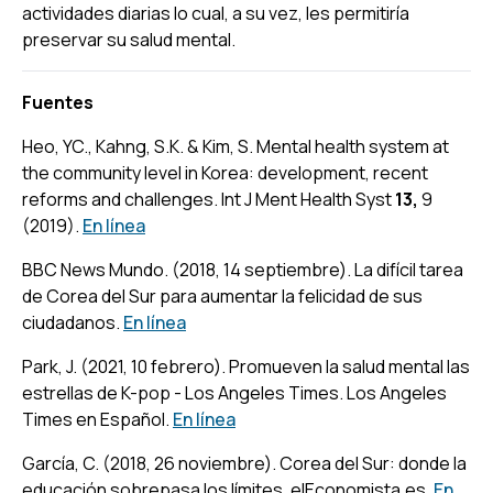
actividades diarias lo cual, a su vez, les permitiría
preservar su salud mental.
Fuentes
Heo, YC., Kahng, S.K. & Kim, S. Mental health system at
the community level in Korea: development, recent
reforms and challenges.
Int J Ment Health Syst
13,
9
(2019).
En línea
BBC News Mundo. (2018, 14 septiembre).
La difícil tarea
de Corea del Sur para aumentar la felicidad de sus
ciudadanos
.
En línea
Park, J. (2021, 10 febrero).
Promueven la salud mental las
estrellas de K-pop - Los Angeles Times
. Los Angeles
Times en Español.
En línea
García, C. (2018, 26 noviembre).
Corea del Sur: donde la
educación sobrepasa los límites
. elEconomista.es.
En