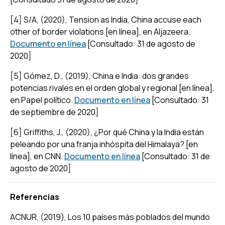
[4] S/A, (2020),
Tension as India, China accuse each
other of border violations [en línea],
en Aljazeera.
Documento en línea
[Consultado: 31 de agosto de
2020]
[5] Gómez, D., (2019),
China e India: dos grandes
potencias rivales en el orden global y regional [en línea
],
en Papel político.
Documento en línea
[Consultado: 31
de septiembre de 2020]
[6] Griffiths, J., (2020), ¿
Por qué China y la India están
peleando por una franja inhóspita del Himalaya? [en
línea]
, en CNN.
Documento en línea
[Consultado: 31 de
agosto de 2020]
Referencias
ACNUR, (2019
), Los 10 países más poblados del mundo