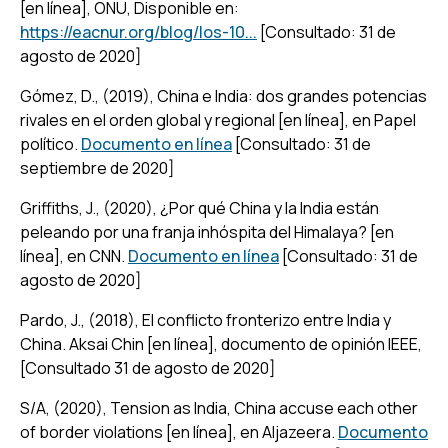
[en línea
], ONU, Disponible en:
https://eacnur.org/blog/los-10...
[Consultado: 31 de
agosto de 2020]
Gómez, D., (2019),
China e India: dos grandes potencias
rivales en el orden global y regional [en línea
], en Papel
político.
Documento en línea
[Consultado: 31 de
septiembre de 2020]
Griffiths, J., (2020), ¿
Por qué China y la India están
peleando por una franja inhóspita del Himalaya? [en
línea]
, en CNN.
Documento en línea
[Consultado: 31 de
agosto de 2020]
Pardo, J., (2018),
El conflicto fronterizo entre India y
China. Aksai Chin [en línea
], documento de opinión IEEE,
[Consultado 31 de agosto de 2020]
S/A, (2020),
Tension as India, China accuse each other
of border violations [en línea],
en Aljazeera.
Documento