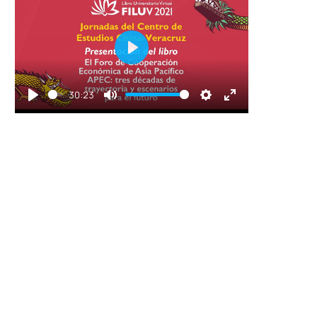
Play
30:23
Play
Mute
Settings
Enter
fullscreen