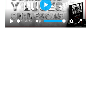
Play
1:34:47
Play
Mute
Settings
Enter
fullscreen