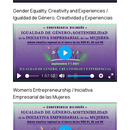
Play
Mute
Settings
Enter
Gender Equality, Creativity and Experiences /
fullscre
Igualdad de Género, Creatividad y Experiencias
Play
1:57:52
Play
Mute
Settings
Enter
Women's Entrepreneurship / Iniciativa
fullscre
Empresarial de las Mujeres