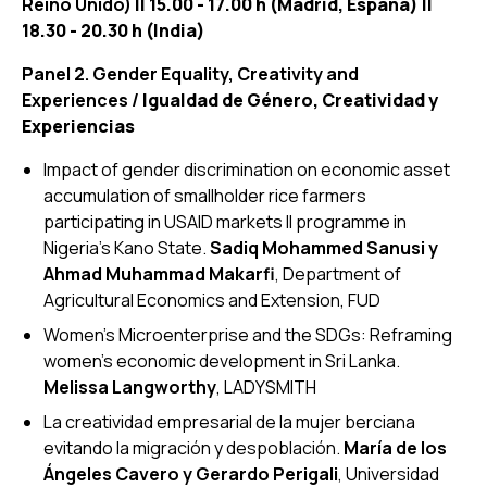
Reino Unido)
|| 15.00 - 17.00 h (Madrid, España) ||
18.30 - 20.30 h (India)
Panel 2. Gender Equality, Creativity and
Experiences /
Igualdad de Género, Creatividad y
Experiencias
Impact of gender discrimination on economic asset
accumulation of smallholder rice farmers
participating in USAID markets II programme in
Nigeria’s Kano State
.
Sadiq Mohammed Sanusi y
Ahmad Muhammad Makarfi
, Department of
Agricultural Economics and Extension, FUD
Women’s Microenterprise and the SDGs: Reframing
women’s economic development in Sri Lanka
.
Melissa Langworthy
, LADYSMITH
La creatividad empresarial de la mujer berciana
evitando la migración y despoblación
.
María de los
Ángeles Cavero y Gerardo Perigali
, Universidad