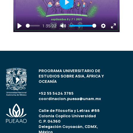
Play
1:35:22
Play
Mute
Settings
Enter
fullscre
PROGRAMA UNIVERSITARIO DE
ESTUDIOS SOBRE ASIA, ÁFRICA Y
OCEANÍA
+52 55 5424 3785
coordinacion.pueaa@unam.mx
Calle de Filosofía y Letras #88
Colonia Copilco Universidad
C. P. 04360
Delegación Coyoacán, CDMX,
México