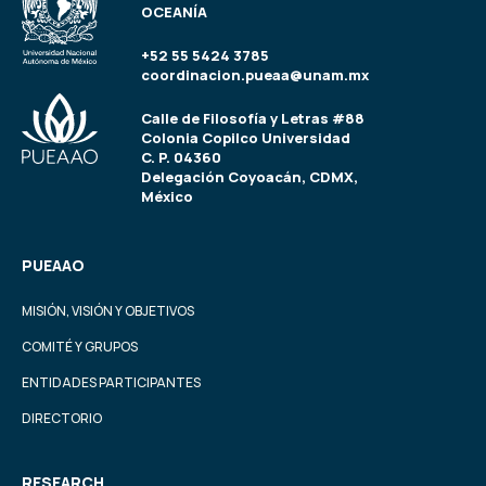
OCEANÍA
+52 55 5424 3785
coordinacion.pueaa@unam.mx
Calle de Filosofía y Letras #88
Colonia Copilco Universidad
C. P. 04360
Delegación Coyoacán, CDMX,
México
PUEAAO
MISIÓN, VISIÓN Y OBJETIVOS
COMITÉ Y GRUPOS
ENTIDADES PARTICIPANTES
DIRECTORIO
RESEARCH