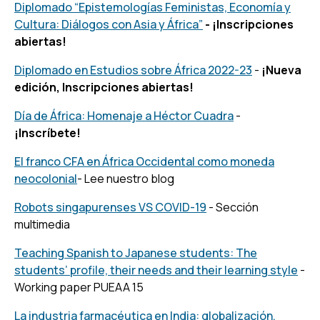
Diplomado “Epistemologías Feministas, Economía y
Cultura: Diálogos con Asia y África”
- ¡Inscripciones
abiertas!
Diplomado en Estudios sobre África 2022-23
-
¡Nueva
edición, Inscripciones abiertas!
Día de África: Homenaje a Héctor Cuadra
-
¡Inscríbete!
El franco CFA en África Occidental como moneda
neocolonial
- Lee nuestro blog
Robots singapurenses VS COVID-19
- Sección
multimedia
Teaching Spanish to Japanese students: The
students’ profile, their needs and their learning style
-
Working paper PUEAA 15
La industria farmacéutica en India: globalización,