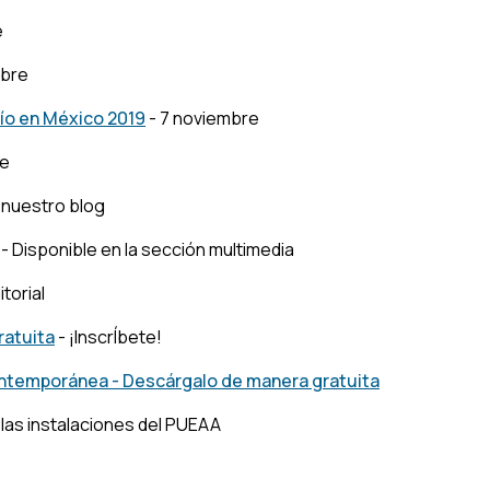
e
ubre
dío en México 2019
- 7 noviembre
re
 nuestro blog
- Disponible en la sección multimedia
torial
ratuita
- ¡InscrÍbete!
 contemporánea - Descárgalo de manera gratuita
 las instalaciones del PUEAA