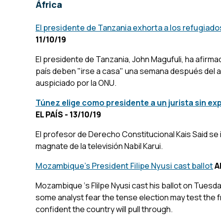
África
El presidente de Tanzania exhorta a los refugiado
11/10/19
El presidente de Tanzania, John Magufuli, ha afirm
país deben "irse a casa" una semana después del a
auspiciado por la ONU.
Túnez elige como presidente a un jurista sin exp
EL PAÍS - 13/10/19
El profesor de Derecho Constitucional Kais Said se 
magnate de la televisión Nabil Karui.
Mozambique's President Filipe Nyusi cast ballot
A
Mozambique ‘s Flilpe Nyusi cast his ballot on Tuesd
some analyst fear the tense election may test the fra
confident the country will pull through.