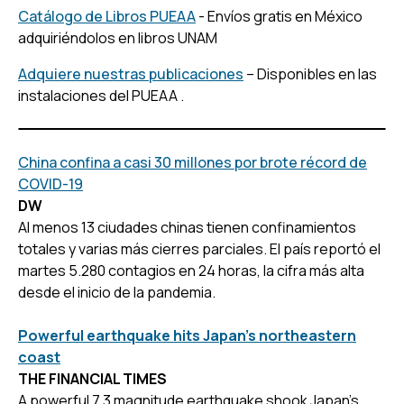
Catálogo de Libros PUEAA
- Envíos gratis en México
adquiriéndolos en libros UNAM
Adquiere nuestras publicaciones
– Disponibles en las
instalaciones del PUEAA .
China confina a casi 30 millones por brote récord de
COVID-19
DW
Al menos 13 ciudades chinas tienen confinamientos
totales y varias más cierres parciales. El país reportó el
martes 5.280 contagios en 24 horas, la cifra más alta
desde el inicio de la pandemia.
Powerful earthquake hits Japan’s northeastern
coast
THE FINANCIAL TIMES
A powerful 7.3 magnitude earthquake shook Japan’s