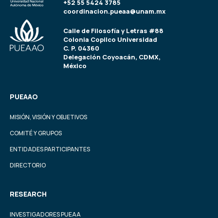
+52 55 5424 3785
coordinacion.pueaa@unam.mx
Calle de Filosofía y Letras #88
Colonia Copilco Universidad
C. P. 04360
Delegación Coyoacán, CDMX,
México
PUEAAO
MISIÓN, VISIÓN Y OBJETIVOS
COMITÉ Y GRUPOS
ENTIDADES PARTICIPANTES
DIRECTORIO
RESEARCH
INVESTIGADORES PUEAA