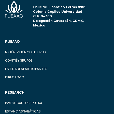
Calle de Filosofía y Letras #88
Colonia Copilco Universidad
C. P. 04360
Delegación Coyoacán, CDMX,
México
PUEAAO
MISIÓN, VISIÓN Y OBJETIVOS
COMITÉ Y GRUPOS
ENTIDADES PARTICIPANTES
DIRECTORIO
RESEARCH
INVESTIGADORES PUEAA
ESTANCIAS SABÁTICAS