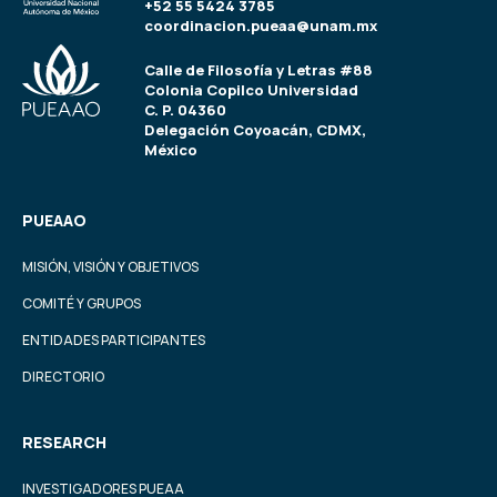
+52 55 5424 3785
coordinacion.pueaa@unam.mx
Calle de Filosofía y Letras #88
Colonia Copilco Universidad
C. P. 04360
Delegación Coyoacán, CDMX,
México
PUEAAO
MISIÓN, VISIÓN Y OBJETIVOS
COMITÉ Y GRUPOS
ENTIDADES PARTICIPANTES
DIRECTORIO
RESEARCH
INVESTIGADORES PUEAA