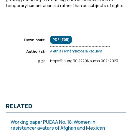
temporary humanitarian aid rather than as subjects of rights.
PDF (305)
Downloads:
Alethia Fernández de la Reguera
Author(s):
https://doi.org/10.22201/pueaa.002r.2023
DOI:
RELATED
Working paper PUEAA No. 18. Women in
resistance: avatars of Afghan and Mexican