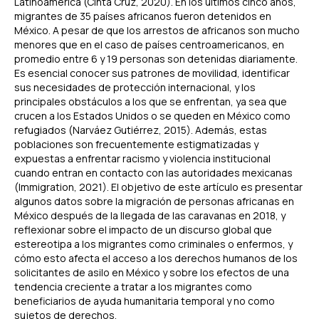
Latinoamérica (Cinta Cruz, 2020). En los últimos cinco años,
migrantes de 35 países africanos fueron detenidos en
México. A pesar de que los arrestos de africanos son mucho
menores que en el caso de países centroamericanos, en
promedio entre 6 y 19 personas son detenidas diariamente.
Es esencial conocer sus patrones de movilidad, identificar
sus necesidades de protección internacional, y los
principales obstáculos a los que se enfrentan, ya sea que
crucen a los Estados Unidos o se queden en México como
refugiados (Narváez Gutiérrez, 2015). Además, estas
poblaciones son frecuentemente estigmatizadas y
expuestas a enfrentar racismo y violencia institucional
cuando entran en contacto con las autoridades mexicanas
(Immigration, 2021). El objetivo de este artículo es presentar
algunos datos sobre la migración de personas africanas en
México después de la llegada de las caravanas en 2018, y
reflexionar sobre el impacto de un discurso global que
estereotipa a los migrantes como criminales o enfermos, y
cómo esto afecta el acceso a los derechos humanos de los
solicitantes de asilo en México y sobre los efectos de una
tendencia creciente a tratar a los migrantes como
beneficiarios de ayuda humanitaria temporal y no como
sujetos de derechos.