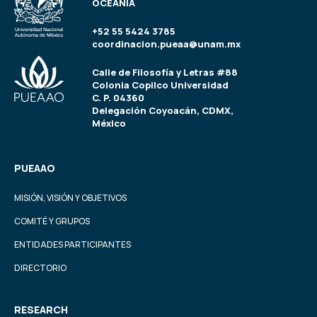
OCEANÍA
+52 55 5424 3785
coordinacion.pueaa@unam.mx
Calle de Filosofía y Letras #88
Colonia Copilco Universidad
C. P. 04360
Delegación Coyoacán, CDMX,
México
PUEAAO
MISIÓN, VISIÓN Y OBJETIVOS
COMITÉ Y GRUPOS
ENTIDADES PARTICIPANTES
DIRECTORIO
RESEARCH